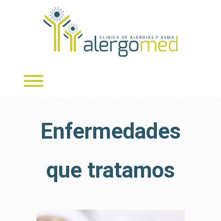
Skip
to
content
Toggle menu visibility.
Enfermedades
que tratamos